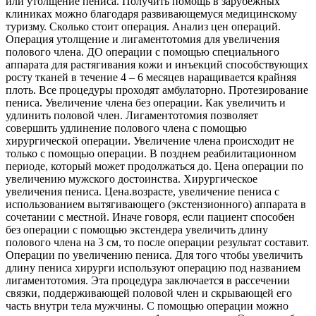
или утолщение пениса. Получить помощь в зарубежных
клиниках можно благодаря развивающемуся медицинскому
туризму. Сколько стоит операция. Анализ цен операций.
Операция утолщение и лигаментотомия для увеличения
полового члена. ДО операции с помощью специального
аппарата для растягивания кожи и инъекций способствующих
росту тканей в течение 4 – 6 месяцев наращивается крайняя
плоть. Все процедуры проходят амбулаторно. Протезирование
пениса. Увеличение члена без операции. Как увеличить и
удлинить половой член. Лигаментотомия позволяет
совершить удлинение полового члена с помощью
хирургической операции. Увеличение члена происходит не
только с помощью операции. В позднем реабилитационном
периоде, который может продолжаться до. Цена операции по
увеличению мужского достоинства. Хирургическое
увеличения пениса. Цена.возрасте, увеличение пениса с
использованием вытягивающего (экстензионного) аппарата в
сочетании с местной. Иначе говоря, если пациент способен
без операции с помощью экстендера увеличить длину
полового члена на 3 см, то после операции результат составит.
Операции по увеличению пениса. Для того чтобы увеличить
длину пениса хирурги используют операцию под названием
лигаментотомия. Эта процедура заключается в рассечении
связки, поддерживающей половой член и скрывающей его
часть внутри тела мужчины. С помощью операции можно