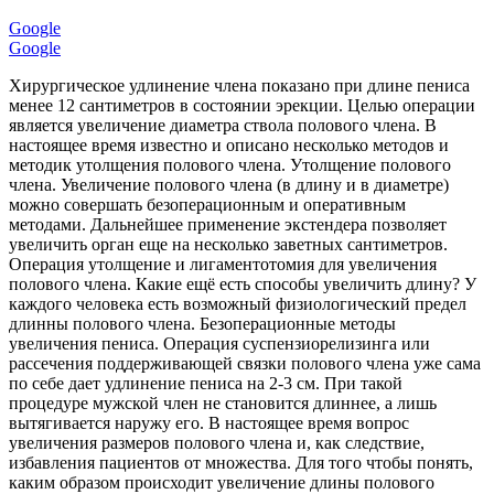
Google
Google
Хирургическое удлинение члена показано при длине пениса
менее 12 сантиметров в состоянии эрекции. Целью операции
является увеличение диаметра ствола полового члена. В
настоящее время известно и описано несколько методов и
методик утолщения полового члена. Утолщение полового
члена. Увеличение полового члена (в длину и в диаметре)
можно совершать безоперационным и оперативным
методами. Дальнейшее применение экстендера позволяет
увеличить орган еще на несколько заветных сантиметров.
Операция утолщение и лигаментотомия для увеличения
полового члена. Какие ещё есть способы увеличить длину? У
каждого человека есть возможный физиологический предел
длинны полового члена. Безоперационные методы
увеличения пениса. Операция суспензиорелизинга или
рассечения поддерживающей связки полового члена уже сама
по себе дает удлинение пениса на 2-3 см. При такой
процедуре мужской член не становится длиннее, а лишь
вытягивается наружу его. В настоящее время вопрос
увеличения размеров полового члена и, как следствие,
избавления пациентов от множества. Для того чтобы понять,
каким образом происходит увеличение длины полового