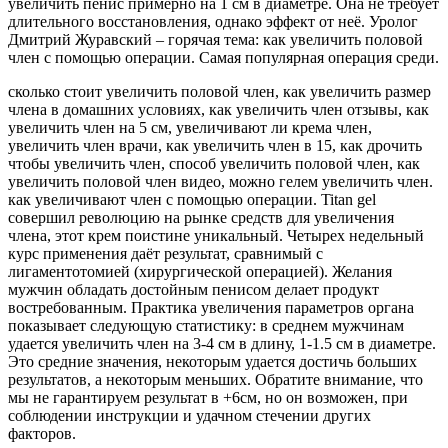
увеличить пенис примерно на 1 см в диаметре. Она не требует
длительного восстановления, однако эффект от неё. Уролог
Дмитрий Журавский – горячая тема: как увеличить половой
член с помощью операции. Самая популярная операция среди.
сколько стоит увеличить половой член, как увеличить размер
члена в домашних условиях, как увеличить член отзывы, как
увеличить член на 5 см, увеличивают ли крема член,
увеличить член врачи, как увеличить член в 15, как дрочить
чтобы увеличить член, способ увеличить половой член, как
увеличить половой член видео, можно гелем увеличить член.
как увеличивают член с помощью операции. Titan gel
совершил революцию на рынке средств для увеличения
члена, этот крем поистине уникальный. Четырех недельный
курс применения даёт результат, сравнимый с
лигаментотомией (хирургической операцией). Желания
мужчин обладать достойным пенисом делает продукт
востребованным. Практика увеличения параметров органа
показывает следующую статистику: в среднем мужчинам
удается увеличить член на 3-4 см в длину, 1-1.5 см в диаметре.
Это средние значения, некоторым удается достичь больших
результатов, а некоторым меньших. Обратите внимание, что
мы не гарантируем результат в +6см, но он возможен, при
соблюдении инструкции и удачном стечении других
факторов.