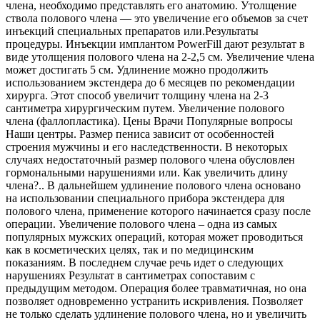
члена, необходимо представлять его анатомию. Утолщение
ствола полового члена — это увеличение его объемов за счет
инъекций специальных препаратов или.Результаты
процедуры. Инъекции имплантом PowerFill дают результат в
виде утолщения полового члена на 2-2,5 см. Увеличение члена
может достигать 5 см. Удлинение можно продолжить
использованием экстендера до 6 месяцев по рекомендации
хирурга. Этот способ увеличит толщину члена на 2-3
сантиметра хирургическим путем. Увеличение полового
члена (фаллопластика). Цены Врачи Популярные вопросы
Наши центры. Размер пениса зависит от особенностей
строения мужчины и его наследственности. В некоторых
случаях недостаточный размер полового члена обусловлен
гормональными нарушениями или. Как увеличить длину
члена?.. В дальнейшем удлинение полового члена основано
на использовании специального прибора экстендера для
полового члена, применение которого начинается сразу после
операции. Увеличение полового члена – одна из самых
популярных мужских операций, которая может проводиться
как в косметических целях, так и по медицинским
показаниям. В последнем случае речь идет о следующих
нарушениях Результат в сантиметрах сопоставим с
предыдущим методом. Операция более травматичная, но она
позволяет одновременно устранить искривления. Позволяет
не только сделать удлинение полового члена, но и увеличить