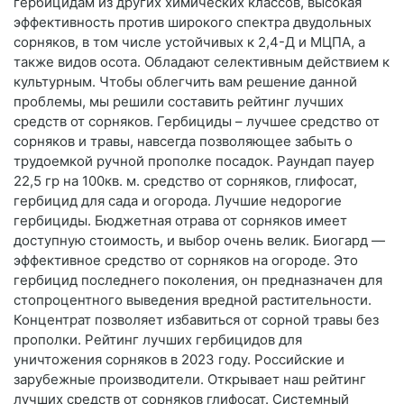
гербицидам из других химических классов, высокая
эффективность против широкого спектра двудольных
сорняков, в том числе устойчивых к 2,4-Д и МЦПА, а
также видов осота. Обладают селективным действием к
культурным. Чтобы облегчить вам решение данной
проблемы, мы решили составить рейтинг лучших
средств от сорняков. Гербициды – лучшее средство от
сорняков и травы, навсегда позволяющее забыть о
трудоемкой ручной прополке посадок. Раундап пауер
22,5 гр на 100кв. м. средство от сорняков, глифосат,
гербицид для сада и огорода. Лучшие недорогие
гербициды. Бюджетная отрава от сорняков имеет
доступную стоимость, и выбор очень велик. Биогард —
эффективное средство от сорняков на огороде. Это
гербицид последнего поколения, он предназначен для
стопроцентного выведения вредной растительности.
Концентрат позволяет избавиться от сорной травы без
прополки. Рейтинг лучших гербицидов для
уничтожения сорняков в 2023 году. Российские и
зарубежные производители. Открывает наш рейтинг
лучших средств от сорняков глифосат. Системный