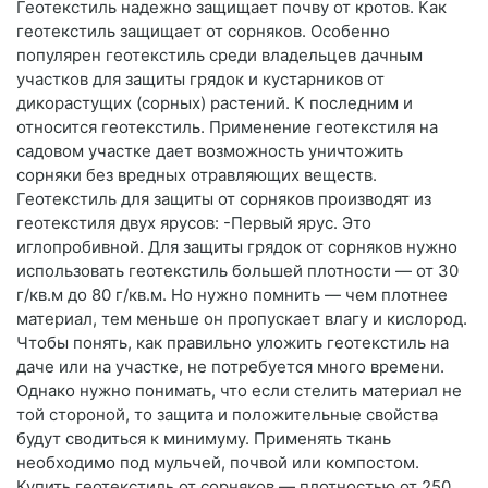
Геотекстиль надежно защищает почву от кротов. Как
геотекстиль защищает от сорняков. Особенно
популярен геотекстиль среди владельцев дачным
участков для защиты грядок и кустарников от
дикорастущих (сорных) растений. К последним и
относится геотекстиль. Применение геотекстиля на
садовом участке дает возможность уничтожить
сорняки без вредных отравляющих веществ.
Геотекстиль для защиты от сорняков производят из
геотекстиля двух ярусов: -Первый ярус. Это
иглопробивной. Для защиты грядок от сорняков нужно
использовать геотекстиль большей плотности — от 30
г/кв.м до 80 г/кв.м. Но нужно помнить — чем плотнее
материал, тем меньше он пропускает влагу и кислород.
Чтобы понять, как правильно уложить геотекстиль на
даче или на участке, не потребуется много времени.
Однако нужно понимать, что если стелить материал не
той стороной, то защита и положительные свойства
будут сводиться к минимуму. Применять ткань
необходимо под мульчей, почвой или компостом.
Купить геотекстиль от сорняков — плотностью от 250,