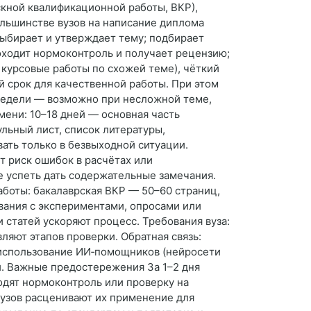
кной квалификационной работы, ВКР),
ольшинстве вузов на написание диплома
 выбирает и утверждает тему; подбирает
роходит нормоконтроль и получает рецензию;
, курсовые работы по схожей теме), чёткий
й срок для качественной работы. При этом
 недели — возможно при несложной теме,
ени: 10–18 дней — основная часть
льный лист, список литературы,
вать только в безвыходной ситуации.
ёт риск ошибок в расчётах или
е успеть дать содержательные замечания.
аботы: бакалаврская ВКР — 50–60 страниц,
вания с экспериментами, опросами или
статей ускоряют процесс. Требования вуза:
ляют этапов проверки. Обратная связь:
 использование ИИ‑помощников (нейросети
и. Важные предостережения За 1–2 дня
дят нормоконтроль или проверку на
вузов расценивают их применение для