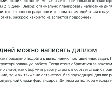
мической честности. Не забывайте о финальных этапах: оф
м 2–3 дней. Вывод: оптимально планировать написание дип
оритете ключевых разделов и тесном взаимодействии с нау
Хотите, раскрою какой‑то из аспектов подробнее?
 дней можно написать диплом
е, как правильно подойти к выполнению поставленных задач. 
руктурированную работу. Тогда стоит обратиться за заказом
о знают, как оформить работу строго в соответствии с при
ие, то и вы также не останетесь без подходящей для вас 
пулярной биржи фрилансеров. Диплом за полтора месяца на