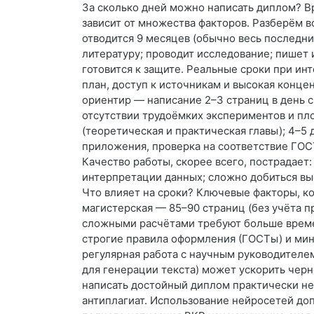
За сколько дней можно написать диплом? В
зависит от множества факторов. Разберём в
отводится 9 месяцев (обычно весь последни
литературу; проводит исследование; пишет 
готовится к защите. Реальные сроки при инт
план, доступ к источникам и высокая конце
ориентир — написание 2–3 страниц в день 
отсутствии трудоёмких экспериментов и пл
(теоретическая и практическая главы); 4–5
приложения, проверка на соответствие ГОСТ
Качество работы, скорее всего, пострадает:
интерпретации данных; сложно добиться вы
Что влияет на сроки? Ключевые факторы, ко
магистерская — 85–90 страниц (без учёта 
сложными расчётами требуют больше времен
строгие правила оформления (ГОСТы) и мини
регулярная работа с научным руководителе
для генерации текста) может ускорить черн
написать достойный диплом практически н
антиплагиат. Использование нейросетей до