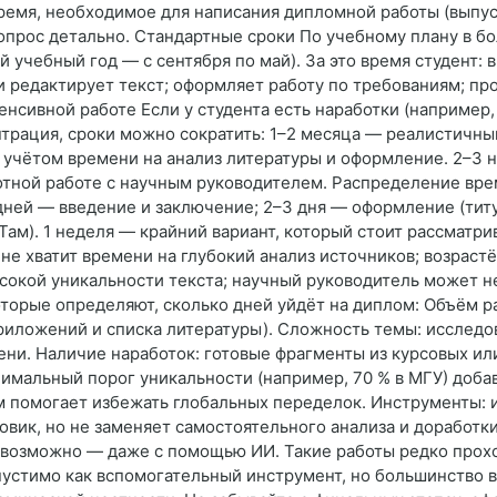
ремя, необходимое для написания дипломной работы (выпус
опрос детально. Стандартные сроки По учебному плану в б
й учебный год — с сентября по май). За это время студент:
и редактирует текст; оформляет работу по требованиям; п
енсивной работе Если у студента есть наработки (например
нтрация, сроки можно сократить: 1–2 месяца — реалистичны
с учётом времени на анализ литературы и оформление. 2–3
отной работе с научным руководителем. Распределение врем
 дней — введение и заключение; 2–3 дня — оформление (титу
ам). 1 неделя — крайний вариант, который стоит рассматри
 не хватит времени на глубокий анализ источников; возраст
сокой уникальности текста; научный руководитель может н
торые определяют, сколько дней уйдёт на диплом: Объём р
приложений и списка литературы). Сложность темы: исследо
и. Наличие наработок: готовые фрагменты из курсовых или 
мальный порог уникальности (например, 70 % в МГУ) добав
м помогает избежать глобальных переделок. Инструменты:
овик, но не заменяет самостоятельного анализа и доработк
евозможно — даже с помощью ИИ. Такие работы редко прохо
пустимо как вспомогательный инструмент, но большинство 