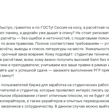
стро, грамотно и по ГОСТу! Сессия на носу, а расчётная ча
ют панику, а дедлайн уже дышит в спину? Не стоит рискова
 расчёты — без ошибок и неточностей, с пошаговыми пояс
по всем правилам. Полное соответствие требованиям — уч
асчёты, выводы и список литературы на месте. Уникальност
 срочный заказ вовремя. Кому подойдёт: студентам технич
расчётами; всем, кому важно получить высокий балл без л
ки и преподаватели; учитываем все ваши правки в рамках 
айте шаг к успешной сдаче — закажите выполнение РГР пря
5 минут!
 пользователей биржа для заработка на студенческих рабо
учителей и студентов, которые проявляют интерес писать ор
льном образовании станет отличным плюсом, но не будет о
копирайтеров, а также рерайтеров и опытных переводчиков
я заказчиков к сотрудничеству. В данном случае можно выйт