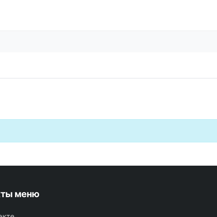
кты меню
екте