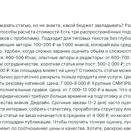
заказать статью, но не знаете, какой бюджет закладывать? Ра
способы расчёта стоимости Есть три распространённых подх
наков с пробелами). Подходит для типовых текстов без глуб
нающие авторы: 100–200 ₽ за 1 000 знаков; копирайтеры сре
о. Удобен, когда сложно заранее оценить объём и сложност
: 400–500 ₽/час; опытные авторы и редакторы: от 600–700 
 сотрудничестве. короткая статья или пост: 500–2 000 ₽; ст
00 ₽. Как площадка влияет на цену? Стоимость статьи может
бычно достаточно раскрыть пользу продукта или услуги. Це
ть рекламу нативной. Цена: 7 000–8 000 ₽. Крупные СМИ (РБК
олнительные правки. Цена: от 7 000–10 000 ₽ и выше. Что
 юридические) требуют больше времени на подготовку и сто
ества знаков. Дедлайн. Срочные заказы (1–2 дня) часто оце
и интервью, собрать статистику, проработать структуру ил
 статьи на заказ начинается в среднем от 4 000 ₽, но может
 и площадки публикации. Чтобы получить точную оценку, лу
иант по соотношению цены и качества. Хотите, раскрою как