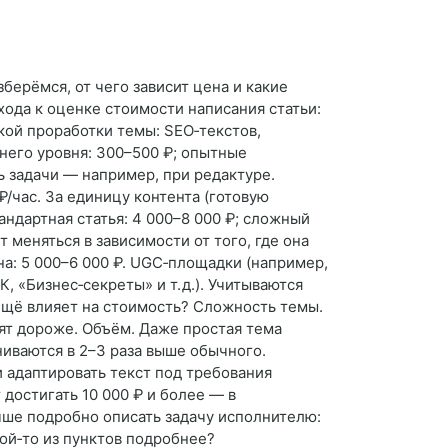
зберёмся, от чего зависит цена и какие
ода к оценке стоимости написания статьи:
окой проработки темы: SEO‑текстов,
днего уровня: 300–500 ₽; опытные
ь задачи — например, при редактуре.
₽/час. За единицу контента (готовую
андартная статья: 4 000–8 000 ₽; сложный
 меняться в зависимости от того, где она
на: 5 000–6 000 ₽. UGC‑площадки (например,
, «Бизнес‑секреты» и т. д.). Учитываются
 ещё влияет на стоимость? Сложность темы.
ят дороже. Объём. Даже простая тема
ниваются в 2–3 раза выше обычного.
и адаптировать текст под требования
 достигать 10 000 ₽ и более — в
чше подробно описать задачу исполнителю:
ой‑то из пунктов подробнее?