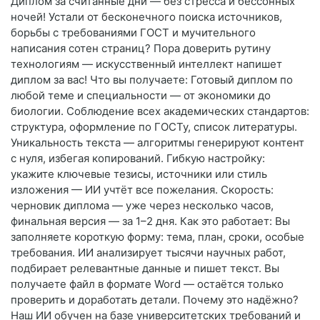
Диплом за считанные дни — без стресса и бессонных
ночей! Устали от бесконечного поиска источников,
борьбы с требованиями ГОСТ и мучительного
написания сотен страниц? Пора доверить рутину
технологиям — искусственный интеллект напишет
диплом за вас! Что вы получаете: Готовый диплом по
любой теме и специальности — от экономики до
биологии. Соблюдение всех академических стандартов:
структура, оформление по ГОСТу, список литературы.
Уникальность текста — алгоритмы генерируют контент
с нуля, избегая копирований. Гибкую настройку:
укажите ключевые тезисы, источники или стиль
изложения — ИИ учтёт все пожелания. Скорость:
черновик диплома — уже через несколько часов,
финальная версия — за 1–2 дня. Как это работает: Вы
заполняете короткую форму: тема, план, сроки, особые
требования. ИИ анализирует тысячи научных работ,
подбирает релевантные данные и пишет текст. Вы
получаете файл в формате Word — остаётся только
проверить и доработать детали. Почему это надёжно?
Наш ИИ обучен на базе университетских требований и