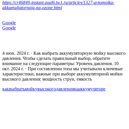
https://cr46849-instant-zual6.tw1.ru/articles/1327-avtomoika-
akkumuljatornaja-na-ozone.html
Google
Google
4 июн. 2024 г. · Как выбрать аккумуляторную мойку высокого
давления. Чтобы сделать правильный выбор, обратите
внимание на следующие параметры: Уровень давления. 10
окт. 2024 г. · При составлении топа мы учитывали ключевые
характеристики, важные при выборе аккумуляторной мойки
высокого давления: мощность струи, емкость
как
выбрать
мойку
высокого
давления
на
аккумуляторе