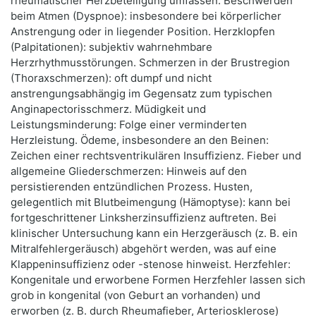
rheumatischer Herzbeteiligung umfassen: Beschwerden
beim Atmen (Dyspnoe): insbesondere bei körperlicher
Anstrengung oder in liegender Position. Herzklopfen
(Palpitationen): subjektiv wahrnehmbare
Herzrhythmusstörungen. Schmerzen in der Brustregion
(Thoraxschmerzen): oft dumpf und nicht
anstrengungsabhängig im Gegensatz zum typischen
Anginapectorisschmerz. Müdigkeit und
Leistungsminderung: Folge einer verminderten
Herzleistung. Ödeme, insbesondere an den Beinen:
Zeichen einer rechtsventrikulären Insuffizienz. Fieber und
allgemeine Gliederschmerzen: Hinweis auf den
persistierenden entzündlichen Prozess. Husten,
gelegentlich mit Blutbeimengung (Hämo­p­ty­se): kann bei
fortgeschrittener Linksherzinsuffizienz auftreten. Bei
klinischer Untersuchung kann ein Herzgeräusch (z. B. ein
Mitralfehlergeräusch) abgehört werden, was auf eine
Klappeninsuffizienz oder -stenose hinweist. Herzfehler:
Kongenitale und erworbene Formen Herzfehler lassen sich
grob in kongenital (von Geburt an vorhanden) und
erworben (z. B. durch Rheumafieber, Arteriosklerose)