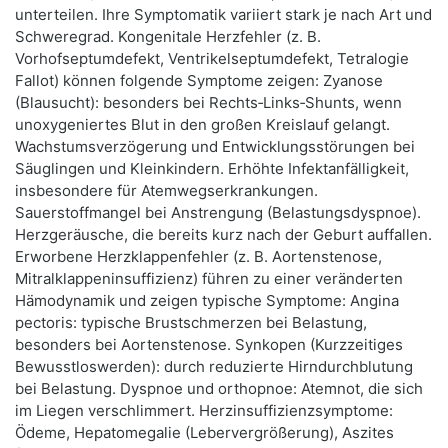
unterteilen. Ihre Symptomatik variiert stark je nach Art und
Schweregrad. Kongenitale Herzfehler (z. B.
Vorhofseptumdefekt, Ventrikelseptumdefekt, Tetralogie
Fallot) können folgende Symptome zeigen: Zyanose
(Blausucht): besonders bei Rechts‑Links‑Shunts, wenn
unoxygeniertes Blut in den großen Kreislauf gelangt.
Wachstumsverzögerung und Entwicklungsstörungen bei
Säuglingen und Kleinkindern. Erhöhte Infektanfälligkeit,
insbesondere für Atemwegserkrankungen.
Sauerstoffmangel bei Anstrengung (Belastungsdyspnoe).
Herzgeräusche, die bereits kurz nach der Geburt auffallen.
Erworbene Herzklappenfehler (z. B. Aortenstenose,
Mitralklappeninsuffizienz) führen zu einer veränderten
Hämodynamik und zeigen typische Symptome: Angina
pectoris: typische Brustschmerzen bei Belastung,
besonders bei Aortenstenose. Synkopen (Kurzzeitiges
Bewusstloswerden): durch reduzierte Hirndurchblutung
bei Belastung. Dyspnoe und orthopnoe: Atemnot, die sich
im Liegen verschlimmert. Herzinsuffizienzsymptome:
Ödeme, Hepatomegalie (Lebervergrößerung), Aszites