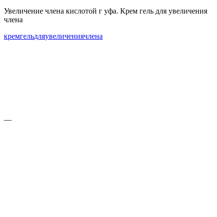
Увеличение члена кислотой г уфа. Крем гель для увеличения
члена
крем
гель
для
увеличения
члена
—