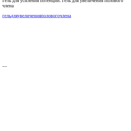
Гель для усиления потенции. Гель для увеличения полового
члена
гель
для
увеличения
полового
члена
—