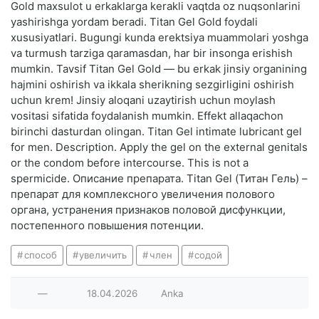
Gold maxsulot u erkaklarga kerakli vaqtda oz nuqsonlarini
yashirishga yordam beradi. Titan Gel Gold foydali
xususiyatlari. Bugungi kunda erektsiya muammolari yoshga
va turmush tarziga qaramasdan, har bir insonga erishish
mumkin. Tavsif Titan Gel Gold — bu erkak jinsiy organining
hajmini oshirish va ikkala sherikning sezgirligini oshirish
uchun krem! Jinsiy aloqani uzaytirish uchun moylash
vositasi sifatida foydalanish mumkin. Effekt allaqachon
birinchi dasturdan olingan. Titan Gel intimate lubricant gel
for men. Description. Apply the gel on the external genitals
or the condom before intercourse. This is not a
spermicide. Описание препарата. Titan Gel (Титан Гель) –
препарат для комплексного увеличения полового
органа, устранения признаков половой дисфункции,
постепенного повышения потенции.
способ
увеличить
член
содой
—
18.04.2026
Anka