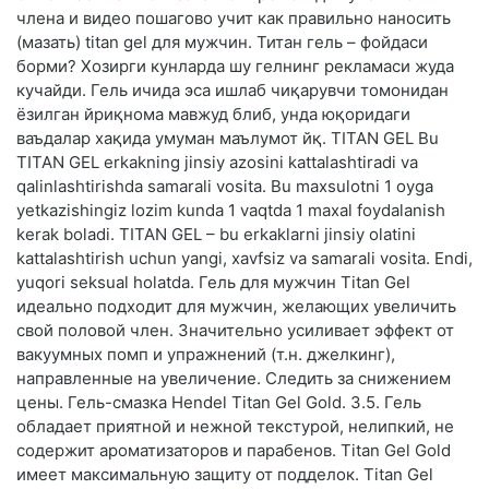
члена и видео пошагово учит как правильно наносить
(мазать) titan gel для мужчин. Титан гель – фойдаси
борми? Хозирги кунларда шу гелнинг рекламаси жуда
кучайди. Гель ичида эса ишлаб чиқарувчи томонидан
ёзилган йриқнома мавжуд блиб, унда юқоридаги
ваъдалар хақида умуман маълумот йқ. TITAN GEL Bu
TITAN GEL erkakning jinsiy azosini kattalashtiradi va
qalinlashtirishda samarali vosita. Bu maxsulotni 1 oyga
yetkazishingiz lozim kunda 1 vaqtda 1 maxal foydalanish
kerak boladi. TITAN GEL – bu erkaklarni jinsiy olatini
kattalashtirish uchun yangi, xavfsiz va samarali vosita. Endi,
yuqori seksual holatda. Гель для мужчин Titan Gel
идеально подходит для мужчин, желающих увеличить
свой половой член. Значительно усиливает эффект от
вакуумных помп и упражнений (т.н. джелкинг),
направленные на увеличение. Следить за снижением
цены. Гель-смазка Hendel Titan Gel Gold. 3.5. Гель
обладает приятной и нежной текстурой, нелипкий, не
содержит ароматизаторов и парабенов. Titan Gel Gold
имеет максимальную защиту от подделок. Titan Gel