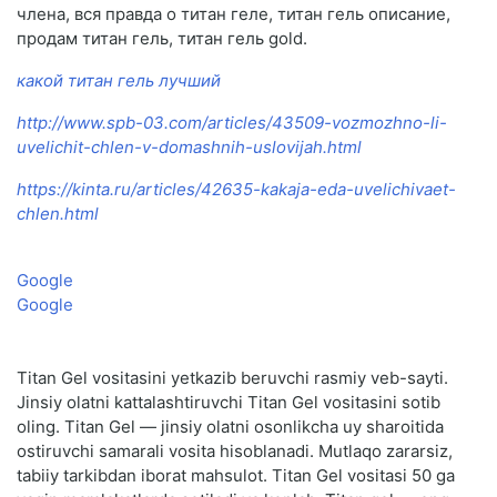
члена, вся правда о титан геле, титан гель описание,
продам титан гель, титан гель gold.
какой титан гель лучший
http://www.spb-03.com/articles/43509-vozmozhno-li-
uvelichit-chlen-v-domashnih-uslovijah.html
https://kinta.ru/articles/42635-kakaja-eda-uvelichivaet-
chlen.html
Google
Google
Titan Gel vositasini yetkazib beruvchi rasmiy veb-sayti.
Jinsiy olatni kattalashtiruvchi Titan Gel vositasini sotib
oling. Titan Gel — jinsiy olatni osonlikcha uy sharoitida
ostiruvchi samarali vosita hisoblanadi. Mutlaqo zararsiz,
tabiiy tarkibdan iborat mahsulot. Titan Gel vositasi 50 ga