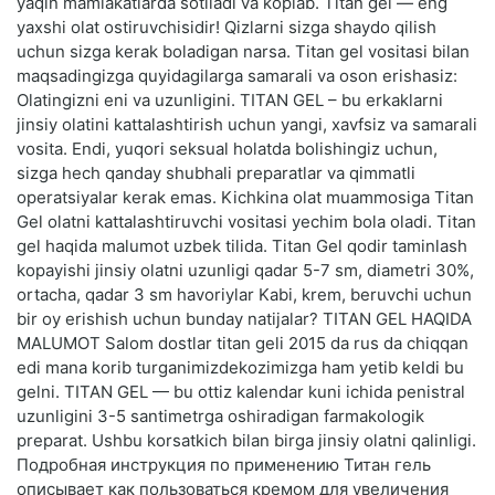
yaqin mamlakatlarda sotiladi va koplab. Titan gel — eng
yaxshi olat ostiruvchisidir! Qizlarni sizga shaydo qilish
uchun sizga kerak boladigan narsa. Titan gel vositasi bilan
maqsadingizga quyidagilarga samarali va oson erishasiz:
Olatingizni eni va uzunligini. TITAN GEL – bu erkaklarni
jinsiy olatini kattalashtirish uchun yangi, xavfsiz va samarali
vosita. Endi, yuqori seksual holatda bolishingiz uchun,
sizga hech qanday shubhali preparatlar va qimmatli
operatsiyalar kerak emas. Kichkina olat muammosiga Titan
Gel olatni kattalashtiruvchi vositasi yechim bola oladi. Titan
gel haqida malumot uzbek tilida. Titan Gel qodir taminlash
kopayishi jinsiy olatni uzunligi qadar 5-7 sm, diametri 30%,
ortacha, qadar 3 sm havoriylar Kabi, krem, beruvchi uchun
bir oy erishish uchun bunday natijalar? TITAN GEL HAQIDA
MALUMOT Salom dostlar titan geli 2015 da rus da chiqqan
edi mana korib turganimizdekozimizga ham yetib keldi bu
gelni. TITAN GEL — bu ottiz kalendar kuni ichida penistral
uzunligini 3-5 santimetrga oshiradigan farmakologik
preparat. Ushbu korsatkich bilan birga jinsiy olatni qalinligi.
Подробная инструкция по применению Титан гель
описывает как пользоваться кремом для увеличения