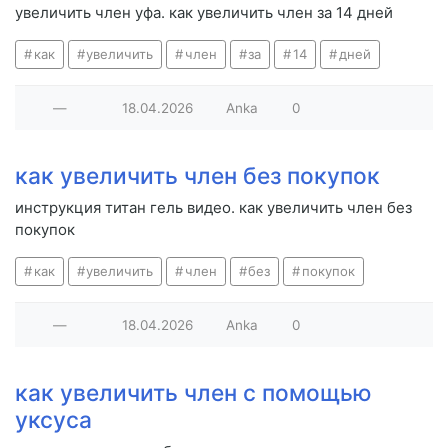
увеличить член уфа. как увеличить член за 14 дней
как
увеличить
член
за
14
дней
—
18.04.2026
Anka
0
как увеличить член без покупок
инструкция титан гель видео. как увеличить член без
покупок
как
увеличить
член
без
покупок
—
18.04.2026
Anka
0
как увеличить член с помощью
уксуса